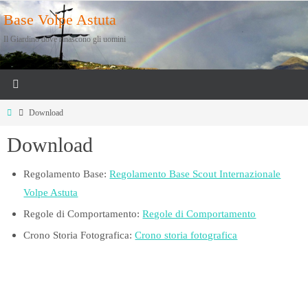
Salta
Base Volpe Astuta
al
Il Giardino dove rinascono gli uomini
contenuto
Home
Download
Download
Regolamento Base:
Regolamento Base Scout Internazionale
Volpe Astuta
Regole di Comportamento:
Regole di Comportamento
Crono Storia Fotografica:
Crono storia fotografica