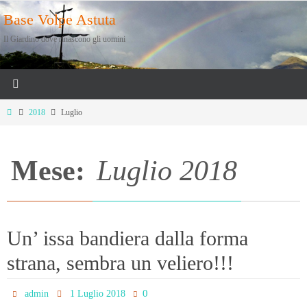
Salta
Base Volpe Astuta
al
Il Giardino dove rinascono gli uomini
contenuto
Home
2018
Luglio
Mese:
Luglio 2018
Un’ issa bandiera dalla forma
strana, sembra un veliero!!!
0
admin
1 Luglio 2018