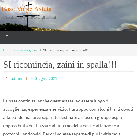
Salta
Base Volpe Astuta
al
Il Giardino dove rinascono gli uomini
contenuto
Home
Senza categoria
SI ricomincia, zaini in spalla!!!
SI ricomincia, zaini in spalla!!!
admin
9 Giugno 2021
La base continua, anche quest’estate, ad essere luogo di
accoglienza, esperienza e servizio. Purtroppo con alcuni limiti dovuti
alla pandemia: aree separate destinate a ciascun gruppo ospiti,
impossibilità di utilizzare all’interno della casa e attenzione ai
protocolli anticovid. Per chi volesse saperne di più invitiamo a