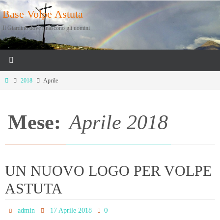
Salta
Base Volpe Astuta
al
Il Giardino dove rinascono gli uomini
contenuto
Home
2018
Aprile
Mese:
Aprile 2018
UN NUOVO LOGO PER VOLPE
ASTUTA
0
admin
17 Aprile 2018