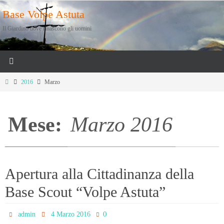
Salta
Base Volpe Astuta
al
Il Giardino dove rinascono gli uomini
contenuto
Home
2016
Marzo
Mese:
Marzo 2016
Apertura alla Cittadinanza della
Base Scout “Volpe Astuta”
0
admin
4 Marzo 2016