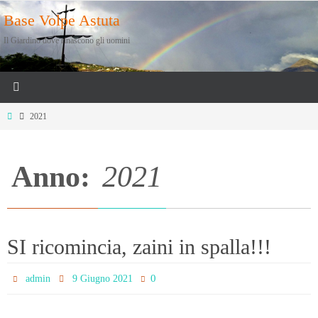
Salta
Base Volpe Astuta
al
Il Giardino dove rinascono gli uomini
contenuto
Home
2021
Anno:
2021
SI ricomincia, zaini in spalla!!!
0
admin
9 Giugno 2021